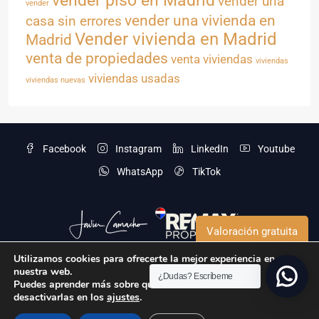
vender piso en Madrid
vender una
vender
vender una vivienda en
casa sin errores
Vender vivienda en Madrid
Madrid
venta de propiedades
venta viviendas
viviendas
viviendas usadas
viviendas nuevas
Facebook
Instagram
LinkedIn
Youtube
WhatsApp
TikTok
Valoración gratuita
Utilizamos cookies para ofrecerte la mejor experiencia en
nuestra web.
¿Dudas? Escríbeme
Aviso legal
Política de privacidad
Política de Cookies
Puedes aprender más sobre qué cookies utilizamos o
desactivarlas en los
ajustes
.