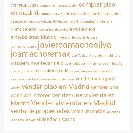
comprar piso
comprar casas
comprar en samborondon
en madrid
compra una vivienda
creditos hipotecarios
estrategias
de inversión en propiedades
flex living madrid
fotografía inmobiliaria
inversiones
Home staging
honorarios abogados
inmobiliarias Madrid
inversión inmobiliaria para
javiercamachosilva
latinoamericanos
jcamachoremax
Las Tablas
mercado inmobiliario
montecarmelo
mirasierra
oportunidades inmobiliarias en España
precio de mercado
precio correcto
propiedades en samborondon
vende más rápido
samborondon
tasación
valoración de pisos
vender piso en Madrid
vender una
vender
vender una vivienda en
casa sin errores
Vender vivienda en Madrid
Madrid
venta de propiedades
venta viviendas
viviendas
viviendas usadas
viviendas nuevas