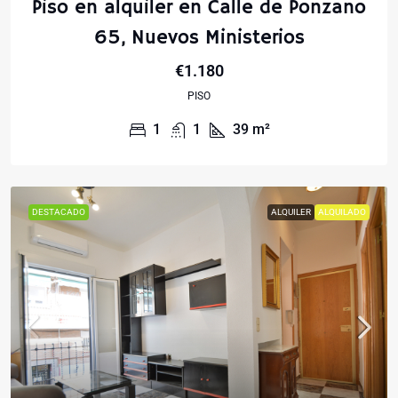
Piso en alquiler en Calle de Ponzano
65, Nuevos Ministerios
€1.180
PISO
1
1
39
m²
DESTACADO
ALQUILER
ALQUILADO