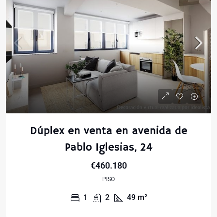
Dúplex en venta en avenida de
Pablo Iglesias, 24
€460.180
PISO
1
2
49
m²