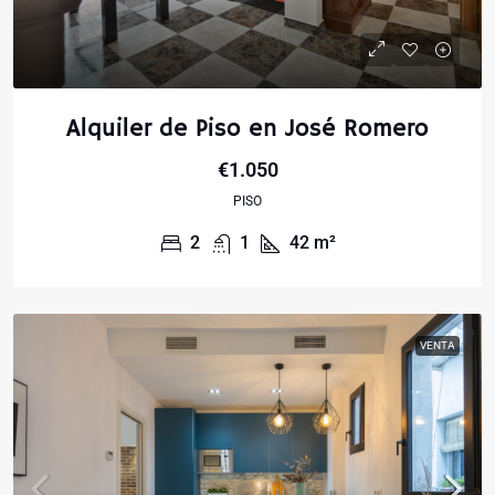
Alquiler de Piso en José Romero
€1.050
PISO
2
1
42
m²
VENTA