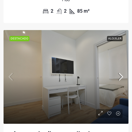
PISO
2
2
85
m²
DESTACADO
ALQUILER