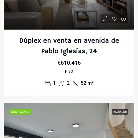
Dúplex en venta en avenida de
Pablo Iglesias, 24
€610.416
PISO
1
2
52
m²
DESTACADO
ALQUILER