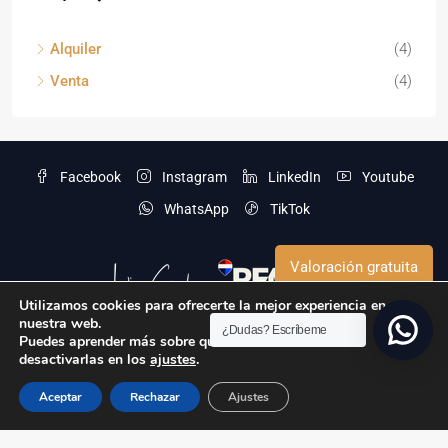
Alquiler
(4)
Venta
(4)
Facebook
Instagram
LinkedIn
Youtube
WhatsApp
TikTok
Valoración gratuita
Utilizamos cookies para ofrecerte la mejor experiencia en
nuestra web.
¿Dudas? Escríbeme
Puedes aprender más sobre qué cookies utilizamos o
desactivarlas en los
ajustes
.
Aviso legal
Política de privacidad
Política de Cookies
Aceptar
Rechazar
Ajustes
© Javier Camacho Silva 2025 - Todos los derechos reservados